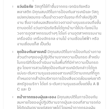
แว่นนิรภัย
วัสดุที่ใช้ทำขึ้นจากกระจกนิรภัยหรือ
พลาสติก มีคุณสมบัติในการป้องกันสารเคมีและวัสดุ
แปลกปลอมกระเด็นเข้าดวงตาในขณะที่กำลังปฏิบัติ
งาน ซึ่งอาจส่งผลเสียแก่ดวงตาอย่างรุนแรงจนถึงขั้น
ตาบอดได้ แว่นตานิรภัยจึงได้ถูกนำมาใช้ประโยชน์ใน
วงการอุตสาหกรรมต่างๆ ได้แก่ งานอุตสาหกรรมงาน
เครื่องมือ เครื่องจักรกล งานไม้ งานเชื่อมไฟฟ้า หรือ
งานเชื่อมแก็ส เป็นต้น
ชุดป้องกันสารเคมี
มีคุณสมบัติในการป้องกันร่างกาย
ส่วนต่างๆของผู้ปฏิบัติงานจากความเป็นกรด สำหรับ
ในกรณีที่ต้องดำเนินงานในพื้นที่ที่มีค่าความเป็นกรด
สูง โดยการสวมใส่ชุดป้องกันสารเคมีดังกล่าวได้ถูก
แบ่งระดับความรุนแรงของสารเคมีไว้ตามเกณฑ์ที่ถูก
กำหนดจากสำนักบริหารการป้องสิ่งแวดล้อมแห่งชาติ
สหรัฐอเมริกา ได้แก่ ระดับความรุนแรงตั้งแต่ขั้น A B
C และ D
หน้ากากกรองฝุ่นละออง
มีคุณสมบัติในการป้องกัน
ลมหายใจของผู้ปฏิบัติงานจากฝุ่นละอองที่สามารถก่อ
ให้เกิดอันตรายแก่สุขภาพได้ โดยหน้ากากกรองฝุ่น