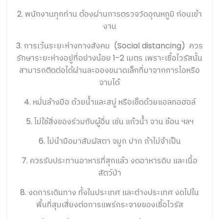
2. พนักงานทุกท่าน ต้องผ่านการตรวจวัดอุณหภูมิ ก่อนเข้า
งาน
3. การเว้นระยะห่างทางสังคม (Social distancing) ควร
รักษาระยะห่างอยู่ที่อย่างน้อย 1-2 เมตร เพราะเชื้อไวรัสนั้น
สามารถติดต่อได้ผ่านละอองขนาดเล็กที่มาจากการไอหรือ
จามได้
4. หมั่นล้างมือ ด้วยน้ำและสบู่ หรือเช็ดด้วยแอลกอฮอล์
5. ไม่ใช้สิ่งของร่วมกับผู้อื่น เช่น แก้วน้ำ จาน ช้อน ฯลฯ
6. ไม่นำมือมาสัมผัสตา จมูก ปาก ถ้าไม่จำเป็น
7. ควรรับประทานอาหารที่สุกแล้ว งดอาหารดิบ และเนื้อ
สัตว์ป่า
8. งดการเดินทาง ทั้งในประเทศ และต่างประเทศ งดไปใน
พื้นที่สุมเสี่ยงต่อการแพร่กระจายของเชื้อไวรัส