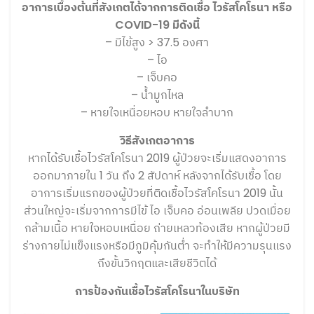
อาการเบื้องต้นที่สังเกตได้จากการติดเชื้อ ไวรัสโคโรนา หรือ
COVID-19 มีดังนี้
– มีไข้สูง > 37.5 องศา
– ไอ
– เจ็บคอ
– น้ำมูกไหล
– หายใจเหนื่อยหอบ หายใจลำบาก
วิธีสังเกตอาการ
หากได้รับเชื้อไวรัสโคโรนา 2019 ผู้ป่วยจะเริ่มแสดงอาการ
ออกมาภายใน 1 วัน ถึง 2 สัปดาห์ หลังจากได้รับเชื้อ โดย
อาการเริ่มแรกของผู้ป่วยที่ติดเชื้อไวรัสโคโรนา 2019 นั้น
ส่วนใหญ่จะเริ่มจากการมีไข้ ไอ เจ็บคอ อ่อนเพลีย ปวดเมื่อย
กล้ามเนื้อ หายใจหอบเหนื่อย ถ่ายเหลวท้องเสีย หากผู้ป่วยมี
ร่างกายไม่แข็งแรงหรือมีภูมิคุ้มกันต่ำ จะทำให้มีความรุนแรง
ถึงขั้นวิกฤตและเสียชีวิตได้
การป้องกันเชื้อไวรัสโคโรนาในบริษัท